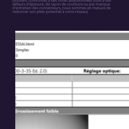
(souvent confrontés à des fibres abandonnées suite à des
défauts d'épissure, de rayon de courbure ou par manque
d'entretien des connecteurs, nous sommes en mesure de
redonner son plein potentiel à votre réseau)