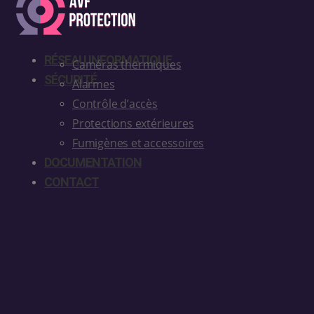
RÉSEAU INFORMATIQUE
Caméras thermiques
SÉCURITÉ
Alarmes
Contrôle d’accès
Protections extérieures
Fumigènes et accessoires
DOCUMENTATION
CONTACT